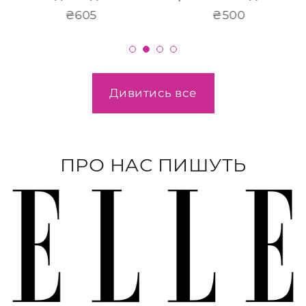
Звичайна
₴605
Звичайна
₴500
ціна
ціна
Дивитись все
ПРО НАС ПИШУТЬ