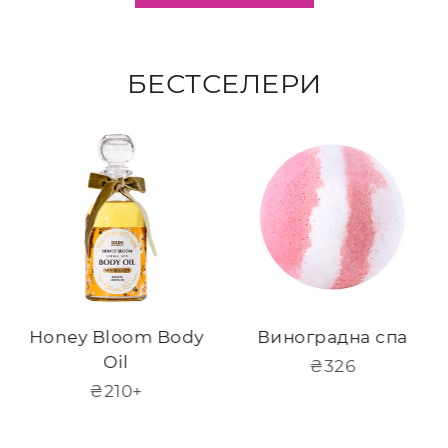
БЕСТСЕЛЕРИ
Honey Bloom Body
Виноградна спа
Oil
Звичайна
₴326
Звичайна
₴210+
ціна
ціна