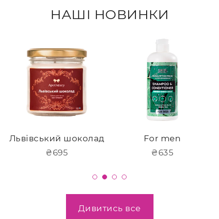
НАШІ НОВИНКИ
Львівський шоколад
For men
Звичайна
₴695
Звичайна
₴635
ціна
ціна
Дивитись все